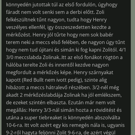
könnyedén jutottak túl az első fordulón, úgyhogy
fáradt nem volt senki sem a derbi előtt. Zoli
felkészültnek tűnt nagyon, tudta hogy Henry
veszélyes ellenfél, igy összeszedetten kezdte a
mérkőzést. Henry jól tűrte hogy nem sok babér
terem neki a meccs első felében, de nagyon úgy tűnt
hogy nem tud újitani és simán ki fog kapni Zolitól. 4/1
3/0 meccslabda Zolinak..Itt az első fonákot rögtön a
hálóba terelte Zoli és innentől kezdve nagyon
megfordult a mérkőzés képe. Henry szárnyakat
kapott (Red Bullt nem ivott pedig), szinte alig
hibázott a meccs hátralevő részében. 3/2-nél még
akadt 2 mérkőzéslabdája Zolinak ha jól emlékszem,
de ezeket szintén elbaszta. Ezután már nem volt
megállás: Henry 3/3-nál simán hozta a röviditést és
utána a super tiebreaket is könnyedén abszolválta
10-6-ra. Itt volt azért egy kis remegés nála is, ugyanis
9-2-ről hagyta feljönni Zolit 9-6-ra, de azért végül