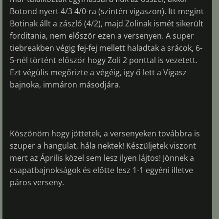
Botond nyert 4/3 4/0-ra (szintén vigaszon). Itt megint
Botinak állt a zászló (4/2), majd Zolinak ismét sikerült
forditania, nem először ezen a versenyen. A super
tiebreakben végig fej-fej mellett haladtak a srácok, 6-
5-nél történt először hogy Zoli 2 ponttal is vezetett.
Ezt végülis megőrizte a végéig, igy ő lett a Vigasz
bajnoka, immáron másodjára.
Köszönöm hogy jöttetek, a versenyeken továbbra is
szuper a hangulat, hála nektek! Készüljetek viszont
mert az Április közel sem lesz ilyen lájtos! Jönnek a
csapatbajnokságok és előtte lesz 1-1 egyéni illetve
páros verseny.