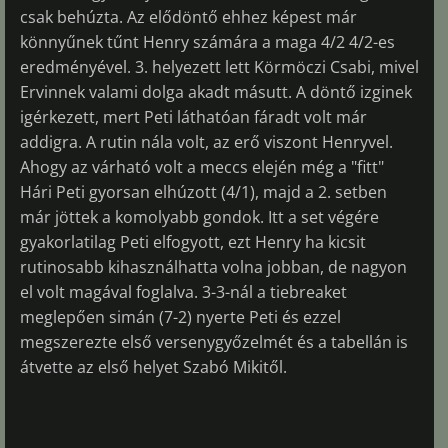
csak behúzta. Az elődöntő ehhez képest már
könnyűnek tűnt Henry számára a maga 4/2 4/2-es
eredményével. 3. helyezett lett Körmöczi Csabi, mivel
Ervinnek valami dolga akadt másutt. A döntő izginek
igérkezett, mert Peti láthatóan fáradt volt már
addigra. A rutin nála volt, az erő viszont Henryvel.
Ahogy az várható volt a meccs elején még a "fitt"
Hári Peti gyorsan elhúzott (4/1), majd a 2. setben
már jöttek a komolyabb gondok. Itt a set végére
gyakorlatilag Peti elfogyott, ezt Henry ha kicsit
rutinosabb kihasználhatta volna jobban, de nagyon
el volt magával foglalva. 3-3-nál a tiebreaket
meglepően simán (7-2) nyerte Peti és ezzel
megszerezte első versenygyőzelmét és a tabellán is
átvette az első helyet Szabó Mikitől.