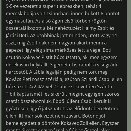
9-5-re vezetett a super tiebreakben, tehát 4
meccslabdája volt zsinórban, innen bukott 6 pontot
egymásután. Az alsó ágon első körben rögtön
összetalálkozott a két nehéztüzér: Halmy Zsolt és
Járási Boti. Az utóbbinak jött minden, ütött vagy 14
ászt, mig Zsoltinak nem nagyon akart menni a
gépezet. Igy elég sima mérkőzés lett a vége. Boti
ezután Kokavec Pistit búcsúztatta, aki megjegyzem
derekasan helytállt, 3 gémet el is rabolt a visegrádi
harcostól. A tábla legalján pedig nem tört meg
Kovács Peti rossz szériája, ezúton Szilárdi Csabi ellen
búcsúzott 4/2 4/2-vel. Csabi ezt követően Szántó
Tibit kapta ismét, és sikerült megint egy igen szoros
csatát összehozniuk. Ebből újfent Csabi került ki
győztesen, igy ő játszhatott az elődöntőben Botond
ellen. Itt már sok vizet nem zavart, Botond jól
bemelegedett a döntőre Kokavec Zoli ellen. Egyszer
már találkoztak egymással a fiúk az ősszel, akkor