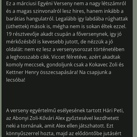
Ez a márciusi Egyéni Verseny nem a nagy létszámról
és a magas szinvonalról lesz hires, hanem inkább a
barátias hangulatról. Legalább igy labdába rúghattak
(üthettek) mások is, mégha nem is sokan éltek ezzel.
19 résztvevője akadt csupán a főversenynek, igy jó
mérkőzésből is kevesebb jutott, de nézzük a jó
oldalát: nem ez lesz a versenysorozat történetében
a leghosszabb cikk. Viccet félretéve, azért akadtak
komoly meccsek, gondoljunk csak a Kokavec Zoli és
Kettner Henry összecsapására! Na csapjunk a
lecsóba!
A verseny egyértelmű esélyesének tartott Hári Peti,
az Abonyi Zoli-Kővári Alex győztesével kezdhetett
neki a tornának, amit Alex ellen játszhatott. Ezt
könnyűszerrel hozta, majd az elődöntőbe jutásért