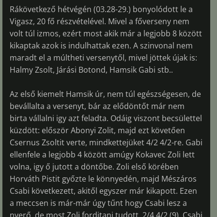
Rákövetkező hétvégén (03.28-29.) bonyolódott le a
Vigasz, 20 fő részvételével. Mivel a főverseny nem
volt túl izmos, ezért most akik már a legjobb 8 között
kikaptak azok is indulhattak ezen. A szinvonal nem
maradt el a múltheti versenytől, mivel jöttek újak is:
Halmy Zsolt, Járási Botond, Hamsik Gabi stb..
Az első kiemelt Hamsik úr, nem túl egészségesen, de
bevállalta a versenyt, bár az elődöntőt már nem
birta vállalni igy azt feladta. Odáig viszont becsülettel
küzdött: először Abonyi Zolit, majd ezt követően
Csernus Zsoltit verte, mindkettejüket 4/2 4/2-re. Gabi
ellenfele a legjobb 4 között amúgy Kokavec Zoli lett
volna, igy ő jutott a döntőbe. Zoli első körében
Horváth Pistit győzte le könnyedén, majd Mészáros
Csabi következett, akitől egyszer már kikapott. Ezen
a meccsen is már-már úgy tűnt hogy Csabi lesz a
nyerő, de most Zoli forditani tudott. 2/4 4/2 (9). Csabi