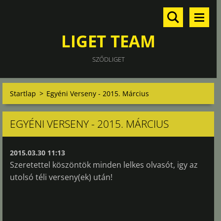
LIGET TEAM
SZŐDLIGET
Startlap
>
Egyéni Verseny - 2015. Március
EGYÉNI VERSENY - 2015. MÁRCIUS
2015.03.30 11:13
Szeretettel köszöntök minden lelkes olvasót, igy az
utolsó téli verseny(ek) után!