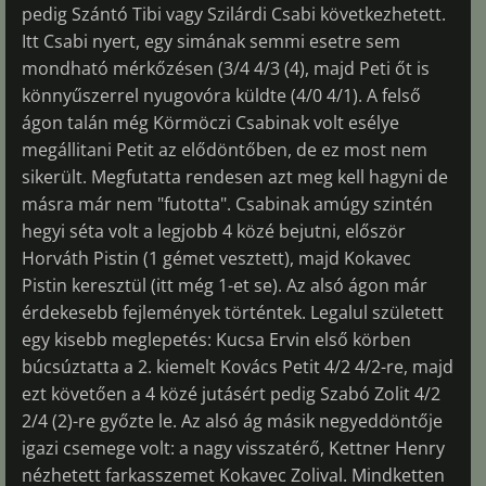
pedig Szántó Tibi vagy Szilárdi Csabi következhetett.
Itt Csabi nyert, egy simának semmi esetre sem
mondható mérkőzésen (3/4 4/3 (4), majd Peti őt is
könnyűszerrel nyugovóra küldte (4/0 4/1). A felső
ágon talán még Körmöczi Csabinak volt esélye
megállitani Petit az elődöntőben, de ez most nem
sikerült. Megfutatta rendesen azt meg kell hagyni de
másra már nem "futotta". Csabinak amúgy szintén
hegyi séta volt a legjobb 4 közé bejutni, először
Horváth Pistin (1 gémet vesztett), majd Kokavec
Pistin keresztül (itt még 1-et se). Az alsó ágon már
érdekesebb fejlemények történtek. Legalul született
egy kisebb meglepetés: Kucsa Ervin első körben
búcsúztatta a 2. kiemelt Kovács Petit 4/2 4/2-re, majd
ezt követően a 4 közé jutásért pedig Szabó Zolit 4/2
2/4 (2)-re győzte le. Az alsó ág másik negyeddöntője
igazi csemege volt: a nagy visszatérő, Kettner Henry
nézhetett farkasszemet Kokavec Zolival. Mindketten